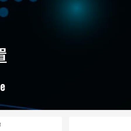
置
ce
置