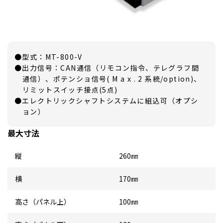
●型式：MT-800-V
●出力信号：CAN通信（リモコン指令、テレグラフ間
通信）、ポテンショ信号( M a x . 2 系統/option)、
リミットスイッチ接点(5点)
●エレクトリックシャフトシステムに組込可（オプシ
ョン）
最大寸法
縦
260㎜
横
170㎜
高さ（パネル上）
100㎜