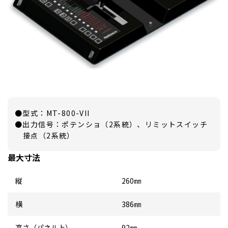
●型式：MT-800-VII
●出力信号：ポテンショ（2系統）、リミットスイッチ
接点（2系統）
最大寸法
縦
260㎜
横
386㎜
高さ（パネル上）
92㎜