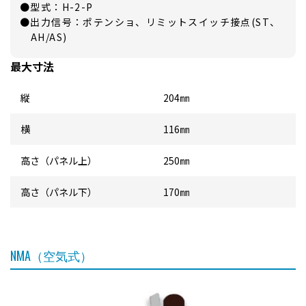
●型式：H-2-P
●出力信号：ポテンショ、リミットスイッチ接点(ST、
AH/AS)
最大寸法
縦
204㎜
横
116㎜
高さ（パネル上）
250㎜
高さ（パネル下）
170㎜
NMA（空気式）