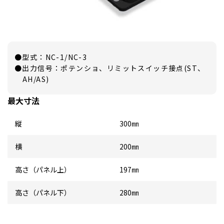
●型式：NC-1/NC-3
●出力信号：ポテンショ、リミットスイッチ接点(ST、
AH/AS)
最大寸法
縦
300㎜
横
200㎜
高さ（パネル上）
197㎜
高さ（パネル下）
280㎜