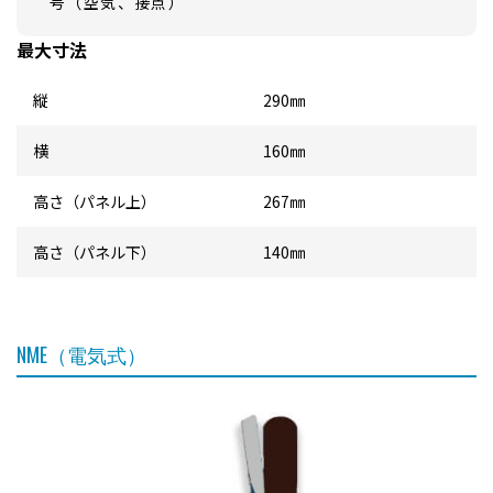
号（空気、接点）
最大寸法
縦
290㎜
横
160㎜
高さ（パネル上）
267㎜
高さ（パネル下）
140㎜
NME（電気式）