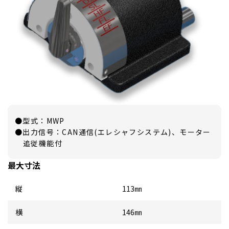
●型式：MWP
●出力信号：CAN通信(エレシャフシステム)、モーター
追従機能付
最大寸法
縦
113㎜
横
146㎜